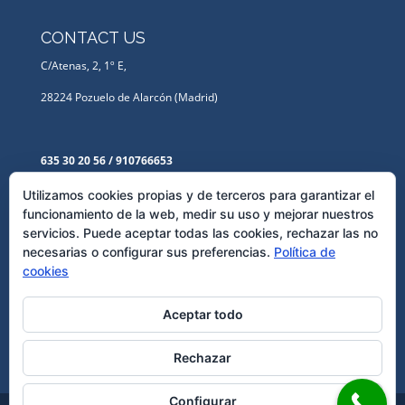
CONTACT US
C/Atenas, 2, 1º E,
28224 Pozuelo de Alarcón (Madrid)
635 30 20 56 / 910766653
Lbanos@abogadodeempresa.com
Utilizamos cookies propias y de terceros para garantizar el
funcionamiento de la web, medir su uso y mejorar nuestros
servicios. Puede aceptar todas las cookies, rechazar las no
LEGAL TEXTS
necesarias o configurar sus preferencias.
Política de
cookies
Privacy Policy
Cookies Policy
Aceptar todo
Rechazar
Configurar