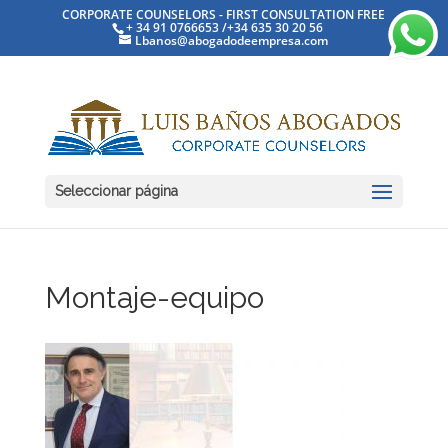
CORPORATE COUNSELORS - FIRST CONSULTATION FREE
+ 34 91 0766653 /+34 635 30 20 56
Lbanos@abogadodeempresa.com
Seleccionar página
Montaje-equipo