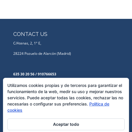
CONTACT US
C/Atenas, 2, 1º E,
28224 Pozuelo de Alarcón (Madrid)
635 30 20 56 / 910766653
Lbanos@abogadodeempresa.com
Utilizamos cookies propias y de terceros para garantizar el
funcionamiento de la web, medir su uso y mejorar nuestros
servicios. Puede aceptar todas las cookies, rechazar las no
LEGAL TEXTS
necesarias o configurar sus preferencias.
Política de
cookies
Privacy Policy
Cookies Policy
Aceptar todo