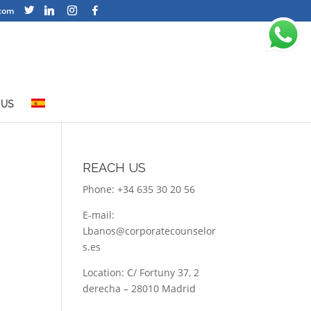
com
 US
REACH US
Phone: +34 635 30 20 56
E-mail:
Lbanos@corporatecounselor
s.es
Location: C/ Fortuny 37, 2
derecha – 28010 Madrid