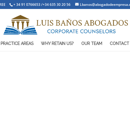
REE
+ 34 91 0766653 /+34 635 30 20 56
Lbanos@abogadodeempresa.
PRACTICE AREAS
WHY RETAIN US?
OUR TEAM
CONTACT