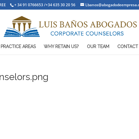
REE
+ 34 91 0766653 /+34 635 30 20 56
Lbanos@abogadodeempresa.
PRACTICE AREAS
WHY RETAIN US?
OUR TEAM
CONTACT
nselors.png