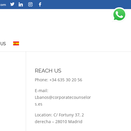
com
 US
REACH US
Phone: +34 635 30 20 56
E-mail:
Lbanos@corporatecounselor
s.es
Location: C/ Fortuny 37, 2
derecha – 28010 Madrid