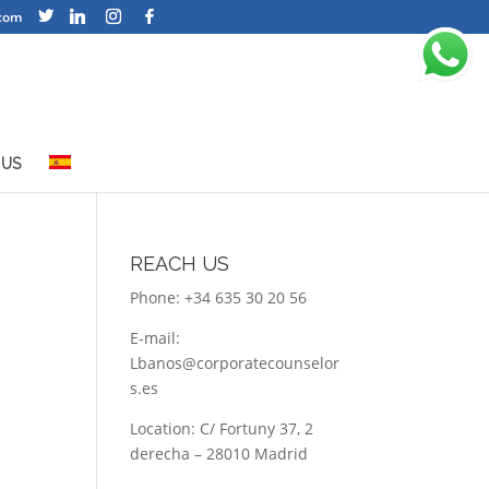
com
 US
REACH US
Phone: +34 635 30 20 56
E-mail:
Lbanos@corporatecounselor
s.es
Location: C/ Fortuny 37, 2
derecha – 28010 Madrid