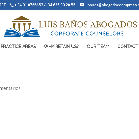
REE
+ 34 91 0766653 /+34 635 30 20 56
Lbanos@abogadodeempresa.
PRACTICE AREAS
WHY RETAIN US?
OUR TEAM
CONTACT
mentarios